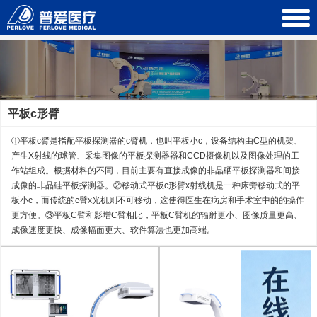
平板c形臂
①平板c臂是指配平板探测器的c臂机，也叫平板小c，设备结构由C型的机架、
产生X射线的球管、采集图像的平板探测器器和CCD摄像机以及图像处理的工
作站组成。根据材料的不同，目前主要有直接成像的非晶硒平板探测器和间接
成像的非晶硅平板探测器。②移动式平板c形臂x射线机是一种床旁移动式的平
板小c，而传统的c臂x光机则不可移动，这使得医生在病房和手术室中的的操作
更方便。③平板C臂和影增C臂相比，平板C臂机的辐射更小、图像质量更高、
成像速度更快、成像幅面更大、软件算法也更加高端。