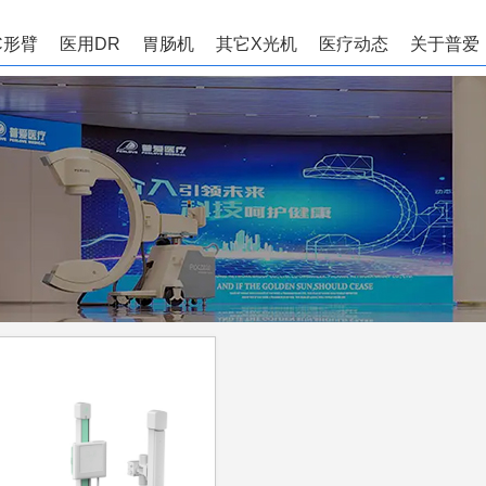
C形臂
医用DR
胃肠机
其它X光机
医疗动态
关于普爱