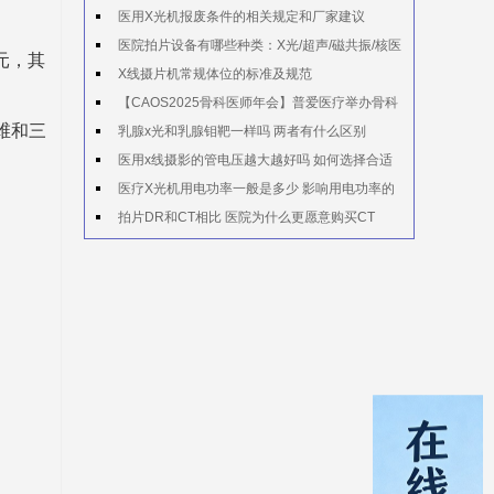
医用X光机报废条件的相关规定和厂家建议
医院拍片设备有哪些种类：X光/超声/磁共振/核医
元，其
学
X线摄片机常规体位的标准及规范
【CAOS2025骨科医师年会】普爱医疗举办骨科
维和三
手术机器人实操体验活动
乳腺x光和乳腺钼靶一样吗 两者有什么区别
医用x线摄影的管电压越大越好吗 如何选择合适
的管电压
医疗X光机用电功率一般是多少 影响用电功率的
因素有哪些
拍片DR和CT相比 医院为什么更愿意购买CT