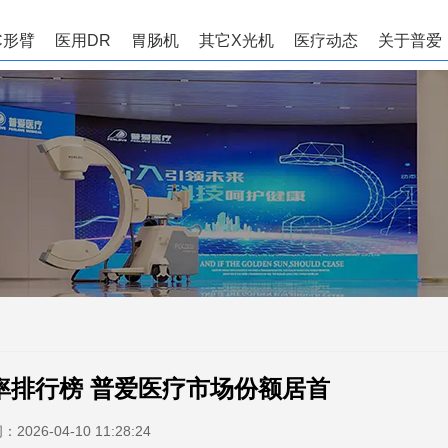
C形臂
医用DR
胃肠机
其它X光机
医疗动态
关于普爱
有率排行榜 普爱医疗市场份额居首
间：
2026-04-10 11:28:24